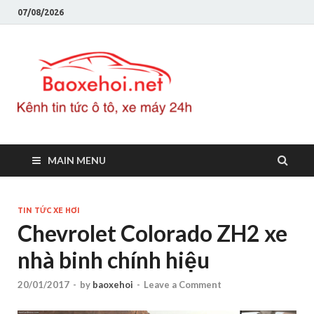
07/08/2026
Baoxeho
Báo xe hơi chính thống
Việt Nam, tin tức xe cập
nhật 24h
MAIN MENU
TIN TỨC XE HƠI
Chevrolet Colorado ZH2 xe
nhà binh chính hiệu
20/01/2017
-
by
baoxehoi
-
Leave a Comment