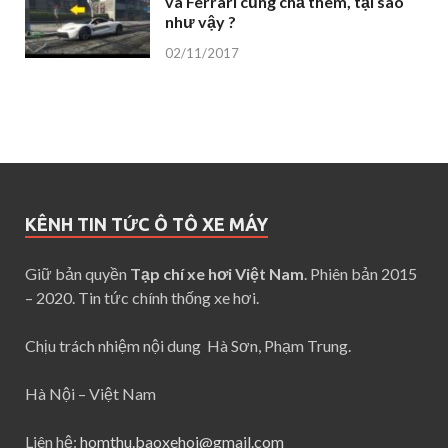
và Ferrari cũng chả thèm, tại sao
như vậy ?
02/11/2017
KÊNH TIN TỨC Ô TÔ XE MÁY
Giữ bản quyền
Tạp chí xe hơi Việt Nam
. Phiên bản 2015
– 2020. Tin tức chính thống xe hơi.
Chịu trách nhiệm nội dung Hà Sơn, Phạm Trung.
Hà Nội – Việt Nam
Liên hệ:
homthu.baoxehoi@gmail.com