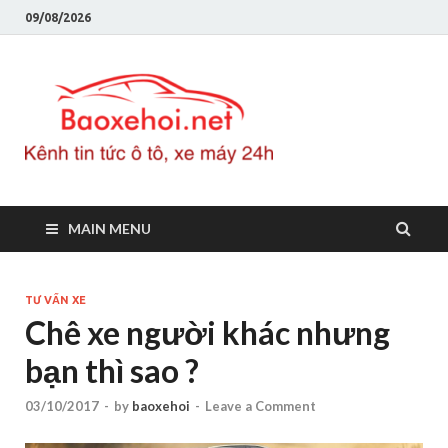
09/08/2026
Baoxeho
Báo xe hơi chính thống
Việt Nam, tin tức xe cập
nhật 24h
MAIN MENU
TƯ VẤN XE
Chê xe người khác nhưng
bạn thì sao ?
03/10/2017
-
by
baoxehoi
-
Leave a Comment