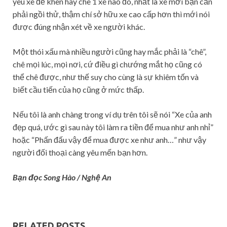
yêu xe để khen hay chê 1 xe nào đó, nhất là xe mới bạn cần
phải ngồi thử, thậm chí sở hữu xe cao cấp hơn thì mới nói
được đúng nhận xét về xe người khác.
Một thói xấu mà nhiều người cũng hay mắc phải là “chê”,
chê mọi lúc, mọi nơi, cứ điều gì chướng mắt họ cũng có
thể chê được, như thế suy cho cùng là sự khiêm tốn và
biết cầu tiến của họ cũng ở mức thấp.
Nếu tôi là anh chàng trong ví dụ trên tôi sẽ nói “Xe của anh
đẹp quá, ước gì sau này tôi làm ra tiền để mua như anh nhỉ”
hoặc “Phấn đấu vậy để mua được xe như anh…” như vậy
người đối thoại càng yêu mến bạn hơn.
Bạn đọc Song Hào / Nghệ An
RELATED POSTS