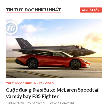
TIN TỨC ĐỌC NHIỀU NHẤT
XEM TẤT CẢ
TIN TỨC ĐỌC NHIỀU NHẤT
/
VIDEO
Cuộc đua giữa siêu xe McLaren Speedtail
và máy bay F35 Fighter
13/06/2020
-
by
baoxehoi
-
Leave a Comment