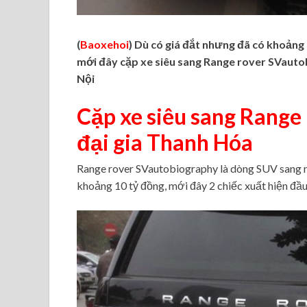
(
Baoxehoi
) Dù có giá đắt nhưng đã có khoản
mới đây cặp xe siêu sang Range rover SVauto
Nội
Cặp xe siêu sang Range
đại gia Thanh Hóa
Range rover SVautobiography là dòng SUV sang n
khoảng 10 tỷ đồng, mới đây 2 chiếc xuất hiện đầ