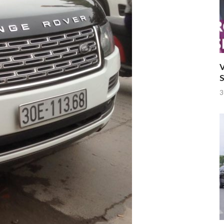
V
S
3