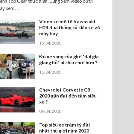
ênh Top Gear thực hiện. Cùng xem video dưới
ây xem …
Video xe mô tô Kawasaki
H2R đua thắng cả siêu xe và
máy bay
15/04/2020
Đọ xe sang của giới “đại gia
giang hồ” ai chịu chơi hơn ?
11/04/2020
Chevrolet Corvette C8
2020 gần đạt đến tầm siêu
xe ?
06/04/2020
Top siêu xe trăm tỷ đắt
nhất thế giới năm 2020