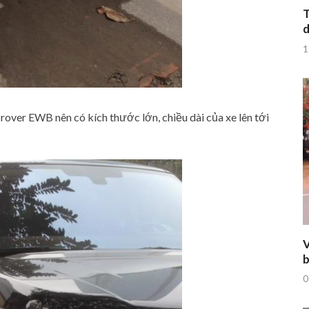
T
d
1
rover EWB nên có kích thước lớn, chiều dài của xe lên tới
V
b
0