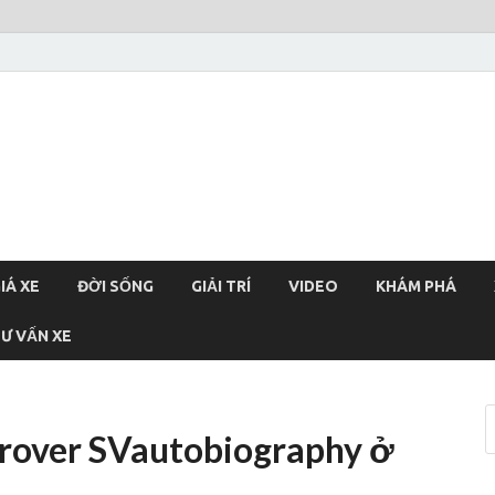
xehoi
chính thống Việt Nam, tin tức xe cập nhật 24h
IÁ XE
ĐỜI SỐNG
GIẢI TRÍ
VIDEO
KHÁM PHÁ
Ư VẤN XE
 rover SVautobiography ở