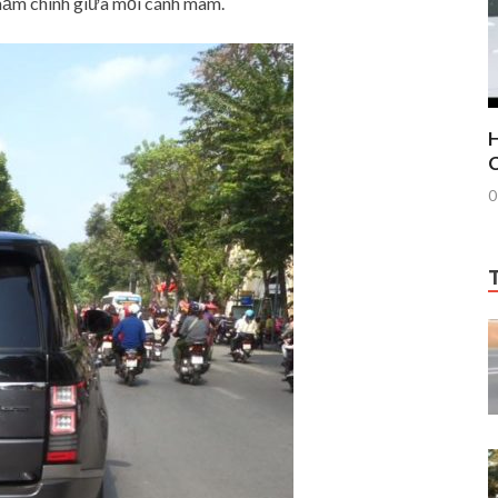
nằm chính giữa mỗi cánh mâm.
H
C
0