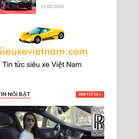
25/02/2020
TIN NỔI BẬT
XEM TẤT CẢ