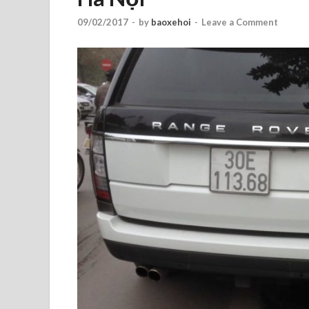
09/02/2017
-
by
baoxehoi
-
Leave a Comment