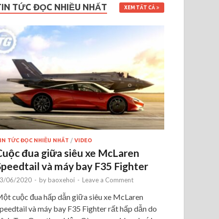
TIN TỨC ĐỌC NHIỀU NHẤT
XEM TẤT CẢ
IN TỨC ĐỌC NHIỀU NHẤT
/
VIDEO
Cuộc đua giữa siêu xe McLaren
Speedtail và máy bay F35 Fighter
3/06/2020
-
by
baoxehoi
-
Leave a Comment
ột cuộc đua hấp dẫn giữa siêu xe McLaren
peedtail và máy bay F35 Fighter rất hấp dẫn do