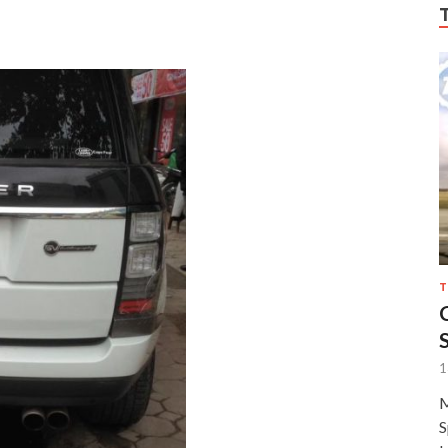
T
1
M
S