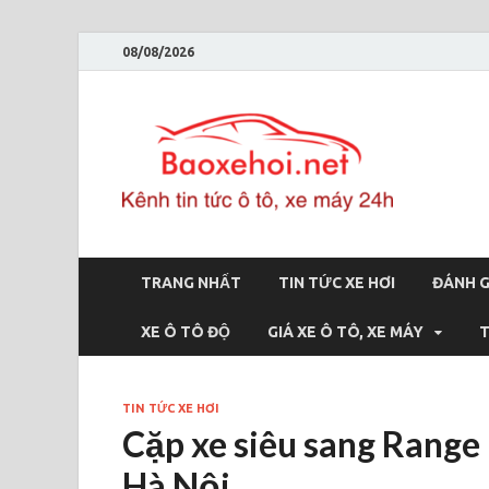
08/08/2026
Bao
Báo xe hơi 
TRANG NHẤT
TIN TỨC XE HƠI
ĐÁNH G
XE Ô TÔ ĐỘ
GIÁ XE Ô TÔ, XE MÁY
T
TIN TỨC XE HƠI
Cặp xe siêu sang Range
Hà Nội