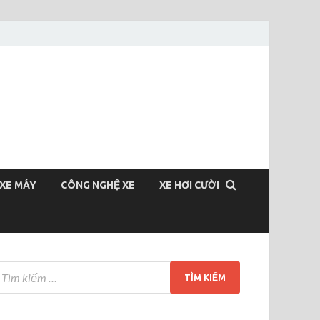
XE MÁY
CÔNG NGHỆ XE
XE HƠI CƯỜI