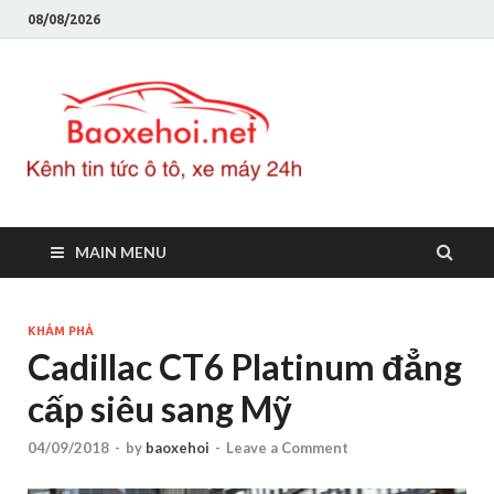
08/08/2026
Baoxeho
Báo xe hơi chính thống
Việt Nam, tin tức xe cập
nhật 24h
MAIN MENU
KHÁM PHÁ
Cadillac CT6 Platinum đẳng
cấp siêu sang Mỹ
04/09/2018
-
by
baoxehoi
-
Leave a Comment