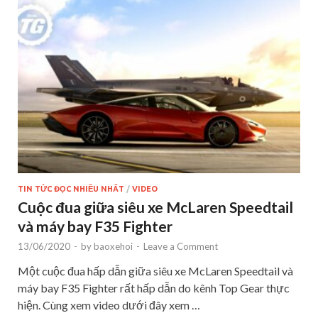
TIN TỨC ĐỌC NHIỀU NHẤT
/
VIDEO
Cuộc đua giữa siêu xe McLaren Speedtail
và máy bay F35 Fighter
13/06/2020
-
by
baoxehoi
-
Leave a Comment
Một cuộc đua hấp dẫn giữa siêu xe McLaren Speedtail và
máy bay F35 Fighter rất hấp dẫn do kênh Top Gear thực
hiện. Cùng xem video dưới đây xem …