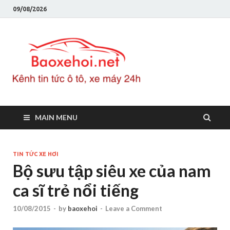
09/08/2026
Baoxeho
Báo xe hơi chính thống
Việt Nam, tin tức xe cập
nhật 24h
MAIN MENU
TIN TỨC XE HƠI
Bộ sưu tập siêu xe của nam
ca sĩ trẻ nổi tiếng
10/08/2015
-
by
baoxehoi
-
Leave a Comment