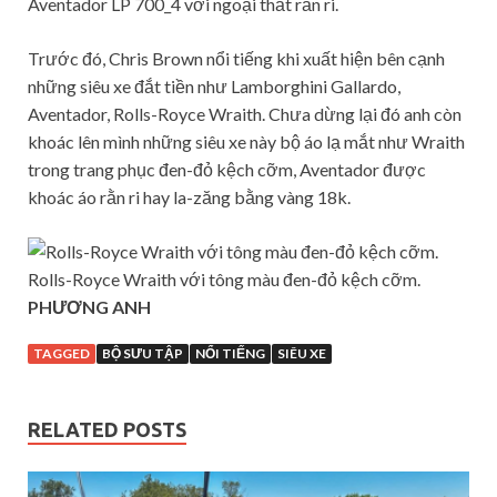
Aventador LP 700_4 với ngoại thất rằn ri.
Trước đó, Chris Brown nổi tiếng khi xuất hiện bên cạnh
những siêu xe đắt tiền như Lamborghini Gallardo,
Aventador, Rolls-Royce Wraith. Chưa dừng lại đó anh còn
khoác lên mình những siêu xe này bộ áo lạ mắt như Wraith
trong trang phục đen-đỏ kệch cỡm, Aventador được
khoác áo rằn ri hay la-zăng bằng vàng 18k.
Rolls-Royce Wraith với tông màu đen-đỏ kệch cỡm.
PHƯƠNG ANH
TAGGED
BỘ SƯU TẬP
NỔI TIẾNG
SIÊU XE
RELATED POSTS