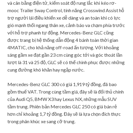
và cân bằng điện tử, kiểm soát độ rung lắc khi kéo rơ-
mooc Trailer Sway Control, tính năng Crosswind Assist hỗ
trợ người lái điều khiển xe dễ dàng và an toàn khi có lực
gió mạnh thổi ngang thân xe, cảnh báo va chạm phía trước
với hỗ trợ phanh tự động. Mercedes-Benz GLC cũng
được trang bị hệ thống dẫn động 4 bánh toàn thời gian
4MATIC, cho khả năng off-road ấn tượng. Với khoảng
sáng gầm xe đạt gần 23 cm cùng góc tới và góc thoát lần
lượt là 31 và 25 độ, GLC sẽ có thể chinh phục được những
cung đường khó khăn hay ngập nước.
Mercedes-Benz GLC 300 có giá 1,919 tỷ đồng, đã bao
gồm thuế VAT. Trong cùng tầm giá, đây sẽ là đối thủ chính
của Audi Q5, BMW X3 hay Lexus NX, những mẫu SUV
tầm trung. Phiên bản Mercedes GLC 250 có giá bán rẻ
hơn chỉ khoảng 1,7 tỷ đồng. Đây sẽ là lựa chọn đích thực
trong phân khúc xe sang cỡ trung.