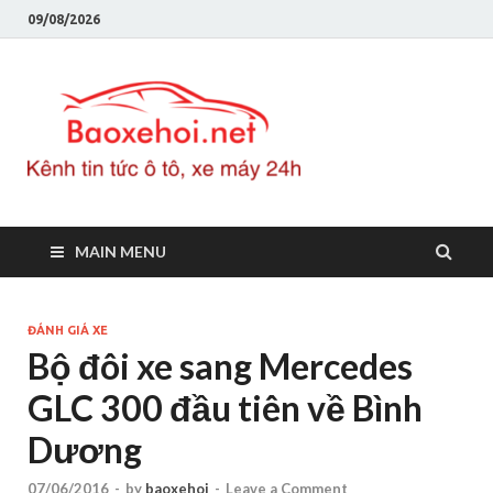
09/08/2026
Baoxeho
Báo xe hơi chính thống
Việt Nam, tin tức xe cập
nhật 24h
MAIN MENU
ĐÁNH GIÁ XE
Bộ đôi xe sang Mercedes
GLC 300 đầu tiên về Bình
Dương
07/06/2016
-
by
baoxehoi
-
Leave a Comment