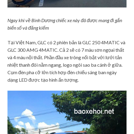
Ngay khi về Bình Dương chiếc xe này đã được mang đi gắn
biển số và đăng kiểm
Tại Việt Nam, GLC có 2 phiên bản là GLC 250 4MATIC và
GLC 300 AMG 4MATIC. Cả 2 sẽ có 7 màu sơn ngọai thất
và 4 màu nội thất. Phần đầu xe trông nổi bật với lưới tản
nhiệt thanh đôi nằm ngang, logo ngôi sao ba cánh ở giữa.
Cụm đèn pha cỡ lớn tích hợp đèn chiếu sáng ban ngày
dạng LED được tạo hình ấn tượng.