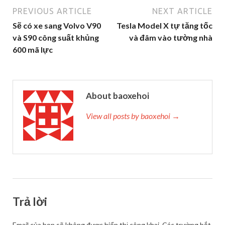
PREVIOUS ARTICLE
NEXT ARTICLE
Sẽ có xe sang Volvo V90
Tesla Model X tự tăng tốc
và S90 công suất khủng
và đâm vào tường nhà
600 mã lực
About baoxehoi
View all posts by baoxehoi →
Trả lời
Email của bạn sẽ không được hiển thị công khai.
Các trường bắt