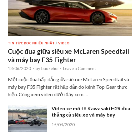
TIN TỨC ĐỌC NHIỀU NHẤT
/
VIDEO
Cuộc đua giữa siêu xe McLaren Speedtail
và máy bay F35 Fighter
13/06/2020
-
by
baoxehoi
-
Leave a Comment
Một cuộc đua hấp dẫn giữa siêu xe McLaren Speedtail và
máy bay F35 Fighter rất hấp dẫn do kênh Top Gear thực
hiện. Cùng xem video dưới đây xem …
Video xe mô tô Kawasaki H2R đua
thắng cả siêu xe và máy bay
15/04/2020