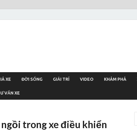
xehoi
chính thống Việt Nam, tin tức xe cập nhật 24h
IÁ XE
ĐỜI SỐNG
GIẢI TRÍ
VIDEO
KHÁM PHÁ
Ư VẤN XE
gồi trong xe điều khiển