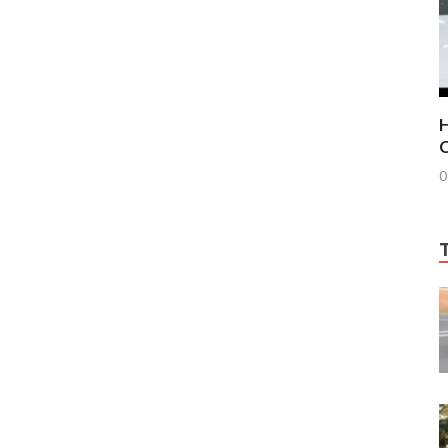
H
C
0