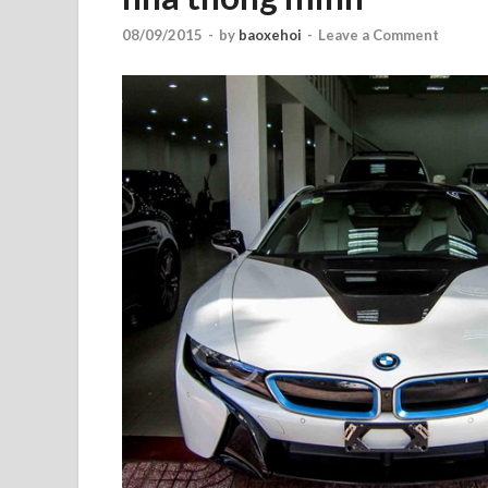
08/09/2015
-
by
baoxehoi
-
Leave a Comment