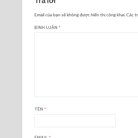
Trả lời
Email của bạn sẽ không được hiển thị công khai.
Các t
BÌNH LUẬN
*
TÊN
*
EMAIL
*