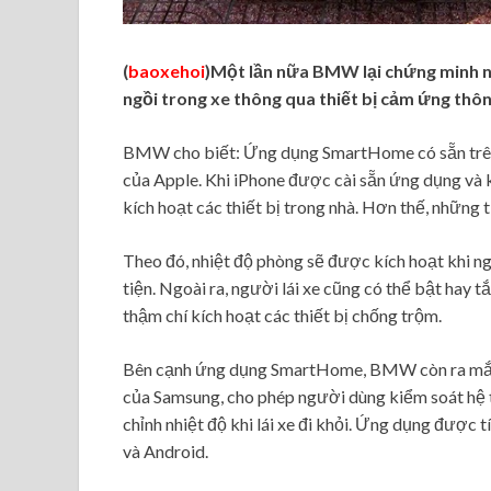
(
baoxehoi
)Một lần nữa BMW lại chứng minh nh
ngồi trong xe thông qua thiết bị cảm ứng thôn
BMW cho biết: Ứng dụng SmartHome có sẵn trên A
của Apple. Khi iPhone được cài sẵn ứng dụng và k
kích hoạt các thiết bị trong nhà. Hơn thế, những 
Theo đó, nhiệt độ phòng sẽ được kích hoạt khi ng
tiện. Ngoài ra, người lái xe cũng có thể bật hay tắ
thậm chí kích hoạt các thiết bị chống trộm.
Bên cạnh ứng dụng SmartHome, BMW còn ra mắt ứ
của Samsung, cho phép người dùng kiểm soát hệ t
chỉnh nhiệt độ khi lái xe đi khỏi. Ứng dụng được
và Android.