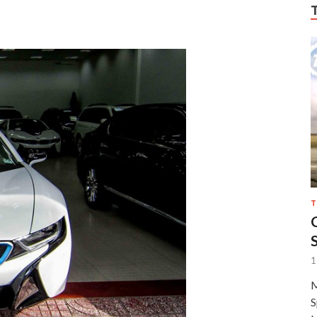
T
1
M
S