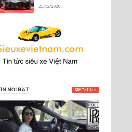
25/02/2020
TIN NỔI BẬT
XEM TẤT CẢ