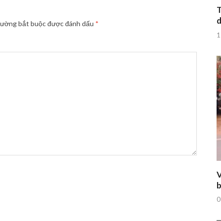
T
d
rường bắt buộc được đánh dấu
*
1
V
b
0