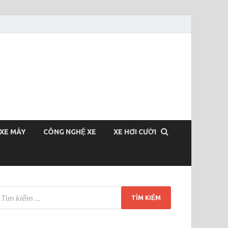
XE MÁY
CÔNG NGHỆ XE
XE HƠI CƯỜI