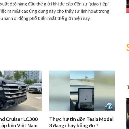
ất ôtô hàng đầu thế giới khi đề cập đến sự “giao tiếp”
Việc ra mắt các ứng dụng này cho thấy sự linh hoạt trong
u hành di động phổ biến nhất thế giới hiện nay.
nd Cruiser LC300
Thực hư tin đồn Tesla Model
cập bến Việt Nam
3 đang chạy bỗng đơ ?