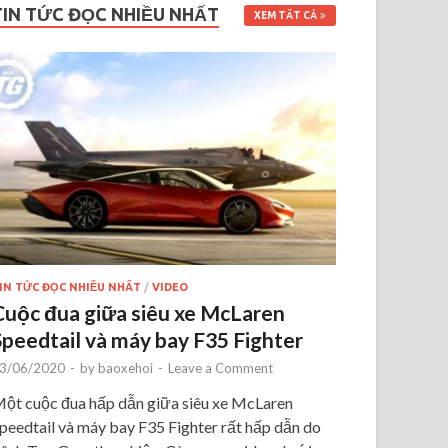
TIN TỨC ĐỌC NHIỀU NHẤT
XEM TẤT CẢ
IN TỨC ĐỌC NHIỀU NHẤT
/
VIDEO
Cuộc đua giữa siêu xe McLaren
Speedtail và máy bay F35 Fighter
3/06/2020
-
by
baoxehoi
-
Leave a Comment
ột cuộc đua hấp dẫn giữa siêu xe McLaren
peedtail và máy bay F35 Fighter rất hấp dẫn do