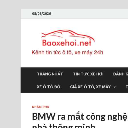
08/08/2026
Bao
Báo xe hơi 
TRANG NHẤT
TIN TỨC XE HƠI
ĐÁNH G
XE Ô TÔ ĐỘ
GIÁ XE Ô TÔ, XE MÁY
T
KHÁM PHÁ
BMW ra mắt công nghệ n
nhà thông minh