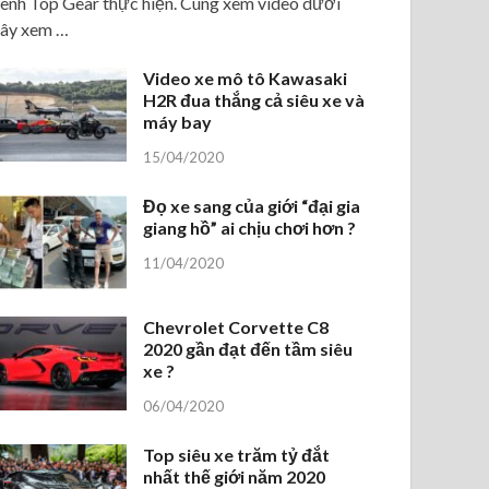
ênh Top Gear thực hiện. Cùng xem video dưới
ây xem …
Video xe mô tô Kawasaki
H2R đua thắng cả siêu xe và
máy bay
15/04/2020
Đọ xe sang của giới “đại gia
giang hồ” ai chịu chơi hơn ?
11/04/2020
Chevrolet Corvette C8
2020 gần đạt đến tầm siêu
xe ?
06/04/2020
Top siêu xe trăm tỷ đắt
nhất thế giới năm 2020