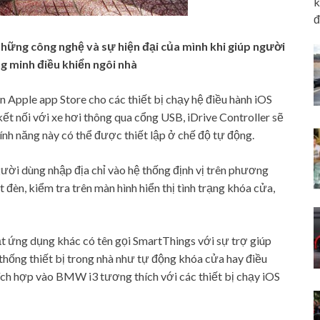
k
đ
ững công nghệ và sự hiện đại của mình khi giúp người
g minh điều khiển ngôi nhà
pple app Store cho các thiết bị chạy hệ điều hành iOS
ết nối với xe hơi thông qua cổng USB, iDrive Controller sẽ
tính năng này có thể được thiết lập ở chế độ tự động.
ười dùng nhập địa chỉ vào hệ thống định vị trên phương
t đèn, kiểm tra trên màn hình hiển thị tình trạng khóa cửa,
ng dụng khác có tên gọi SmartThings với sự trợ giúp
hống thiết bị trong nhà như tự động khóa cửa hay điều
 tích hợp vào BMW i3 tương thích với các thiết bị chạy iOS