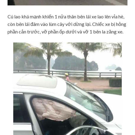
Cú lao khá mạnh khiến 1 nửa thân bên lái xe lao lên vỉa hè,
còn bên lái đâm vào lùm cây với dừng lại. Chiếc xe bị hỏng
phần cản trước, vỡ phần ốp dưới và vỡ 1 bên la zăng xe.