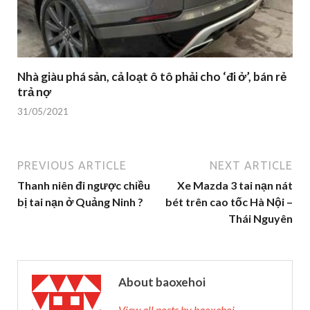
Nhà giàu phá sản, cả loạt ô tô phải cho ‘đi ở’, bán rẻ
trả nợ
31/05/2021
PREVIOUS ARTICLE
NEXT ARTICLE
Thanh niên đi ngược chiều
Xe Mazda 3 tai nạn nát
bị tai nạn ở Quảng Ninh ?
bét trên cao tốc Hà Nội –
Thái Nguyên
About baoxehoi
View all posts by baoxehoi →