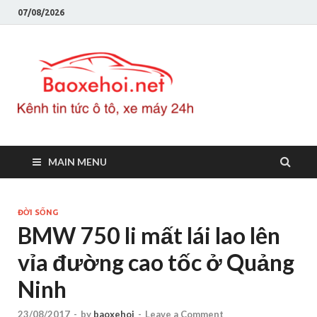
07/08/2026
Baoxeho
Báo xe hơi chính thống
Việt Nam, tin tức xe cập
nhật 24h
MAIN MENU
ĐỜI SỐNG
BMW 750 li mất lái lao lên
vỉa đường cao tốc ở Quảng
Ninh
23/08/2017
-
by
baoxehoi
-
Leave a Comment