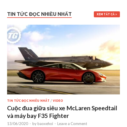
TIN TỨC ĐỌC NHIỀU NHẤT
XEM TẤT CẢ
TIN TỨC ĐỌC NHIỀU NHẤT
/
VIDEO
Cuộc đua giữa siêu xe McLaren Speedtail
và máy bay F35 Fighter
13/06/2020
-
by
baoxehoi
-
Leave a Comment