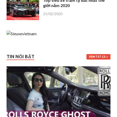
Top siêu xe trăm tỷ đắt nhất thế
giới năm 2020
25/02/2020
TIN NỔI BẬT
XEM TẤT CẢ