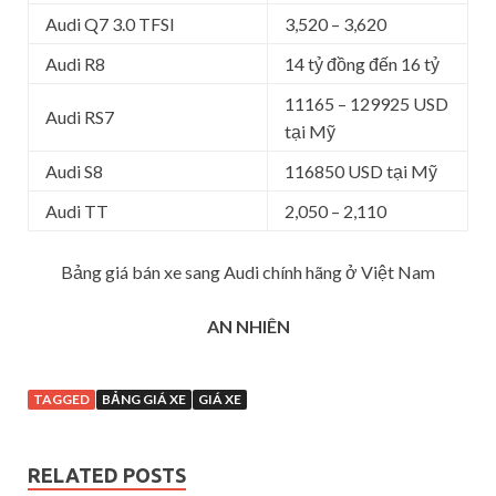
Audi Q7 3.0 TFSI
3,520 – 3,620
Audi R8
14 tỷ đồng đến 16 tỷ
11165 – 129925 USD
Audi RS7
tại Mỹ
Audi S8
116850 USD tại Mỹ
Audi TT
2,050 – 2,110
Bảng giá bán xe sang Audi chính hãng ở Việt Nam
AN NHIÊN
TAGGED
BẢNG GIÁ XE
GIÁ XE
RELATED POSTS