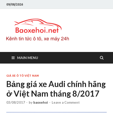
09/08/2026
Baoxeho
Báo xe hơi chính thống
Việt Nam, tin tức xe cập
nhật 24h
MAIN MENU
GIÁ XE Ô TÔ VIỆT NAM
Bảng giá xe Audi chính hãng
ở Việt Nam tháng 8/2017
03/08/2017
-
by
baoxehoi
-
Leave a Comment