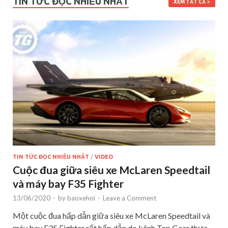
TIN TỨC ĐỌC NHIỀU NHẤT
XEM TẤT CẢ
TIN TỨC ĐỌC NHIỀU NHẤT
/
VIDEO
Cuộc đua giữa siêu xe McLaren Speedtail
và máy bay F35 Fighter
13/06/2020
-
by
baoxehoi
-
Leave a Comment
Một cuộc đua hấp dẫn giữa siêu xe McLaren Speedtail và
máy bay F35 Fighter rất hấp dẫn do kênh Top Gear thực