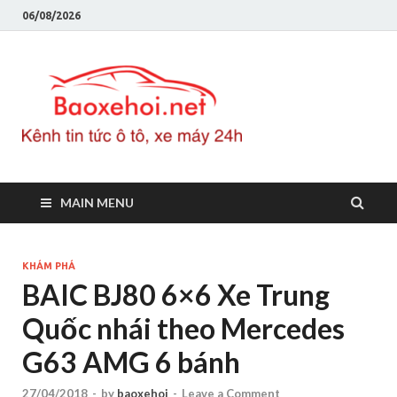
06/08/2026
Baoxeho
Báo xe hơi chính thống
Việt Nam, tin tức xe cập
nhật 24h
MAIN MENU
KHÁM PHÁ
BAIC BJ80 6×6 Xe Trung
Quốc nhái theo Mercedes
G63 AMG 6 bánh
27/04/2018
-
by
baoxehoi
-
Leave a Comment