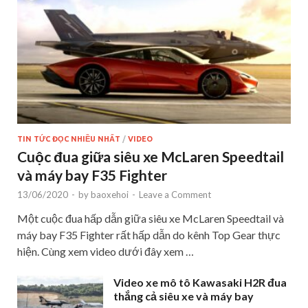
TIN TỨC ĐỌC NHIỀU NHẤT
/
VIDEO
Cuộc đua giữa siêu xe McLaren Speedtail
và máy bay F35 Fighter
13/06/2020
-
by
baoxehoi
-
Leave a Comment
Một cuộc đua hấp dẫn giữa siêu xe McLaren Speedtail và
máy bay F35 Fighter rất hấp dẫn do kênh Top Gear thực
hiện. Cùng xem video dưới đây xem …
Video xe mô tô Kawasaki H2R đua
thắng cả siêu xe và máy bay