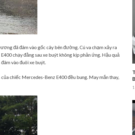
i Dương đã đâm vào gốc cây bên đường. Cú va chạm xảy ra
 E400 chạy đằng sau xe buýt không kịp phản ứng. Hậu quả
đâm vào đuôi xe buýt.
T
 rèm của chiếc Mercedes-Benz E400 đều bung. May mắn thay,
1