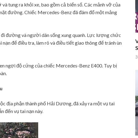
và tung ra khỏi xe, bao gồm cả biển số. Các mảnh vỡ của
 mặt đường. Chiếc Mercedes-Benz đã đâm đổ một mảng
ười đi đường và người dân sống xung quanh. Lực lượng chức
V
nạn để điều tra, làm rõ và điều tiết giao thông để tránh ùn
S
3
khen ngợi độ cứng của chiếc Mercedes-Benz E400. Tuy bị
oàn.
u
c địa phận thành phố Hải Dương, đã xảy ra một vụ tai
n đến vụ tai nạn này.