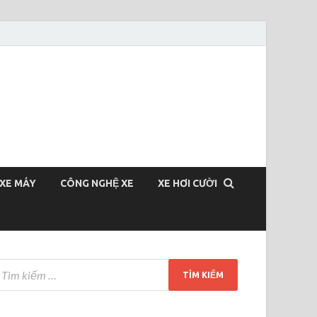
XE MÁY
CÔNG NGHỆ XE
XE HƠI CƯỜI