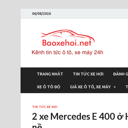
06/08/2026
Bao
Báo xe hơi 
TRANG NHẤT
TIN TỨC XE HƠI
ĐÁNH G
XE Ô TÔ ĐỘ
GIÁ XE Ô TÔ, XE MÁY
T
TIN TỨC XE HƠI
2 xe Mercedes E 400 ở 
nề