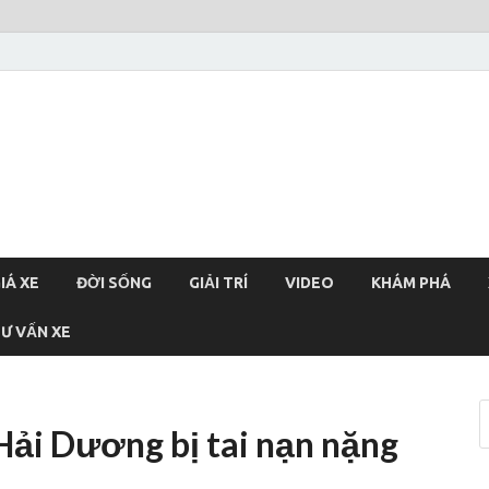
xehoi
chính thống Việt Nam, tin tức xe cập nhật 24h
IÁ XE
ĐỜI SỐNG
GIẢI TRÍ
VIDEO
KHÁM PHÁ
Ư VẤN XE
Hải Dương bị tai nạn nặng