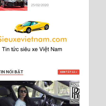
25/02/2020
TIN NỔI BẬT
XEM TẤT CẢ