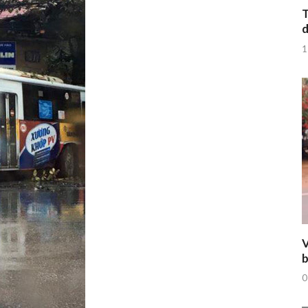
T
d
1
V
b
0