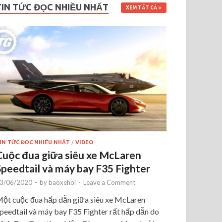
TIN TỨC ĐỌC NHIỀU NHẤT
XEM TẤT CẢ
IN TỨC ĐỌC NHIỀU NHẤT
/
VIDEO
Cuộc đua giữa siêu xe McLaren
Speedtail và máy bay F35 Fighter
3/06/2020
-
by
baoxehoi
-
Leave a Comment
ột cuộc đua hấp dẫn giữa siêu xe McLaren
peedtail và máy bay F35 Fighter rất hấp dẫn do