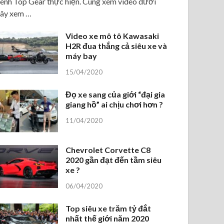
ênh Top Gear thực hiện. Cùng xem video dưới
ây xem …
Video xe mô tô Kawasaki
H2R đua thắng cả siêu xe và
máy bay
15/04/2020
Đọ xe sang của giới “đại gia
giang hồ” ai chịu chơi hơn ?
11/04/2020
Chevrolet Corvette C8
2020 gần đạt đến tầm siêu
xe ?
06/04/2020
Top siêu xe trăm tỷ đắt
nhất thế giới năm 2020