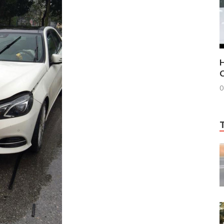
H
C
0